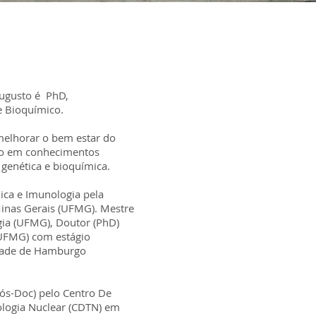
Augusto é PhD,
 e Bioquímico.
 melhorar o bem estar do
do em conhecimentos
 genética e bioquímica.
ica e Imunologia pela
inas Gerais (UFMG). Mestre
ia (UFMG), Doutor (PhD)
UFMG) com estágio
idade de Hamburgo
s-Doc) pelo Centro De
logia Nuclear (CDTN) em