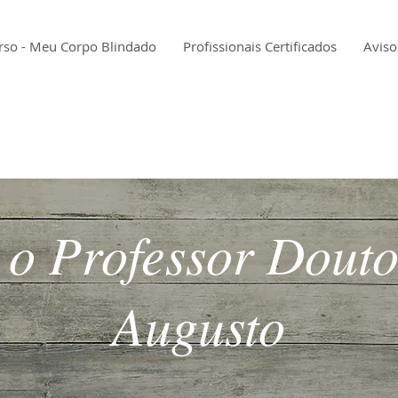
rso - Meu Corpo Blindado
Profissionais Certificados
Aviso
 o Professor Douto
Augusto